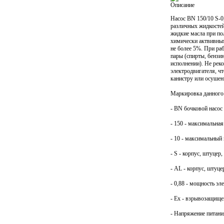
Описание
Насос BN 150/10 S-0
различных жидкостей
жидкие масла при по
химически актвивны
не более 5%. При ра
пары (спирты, бензи
исполнении). Не рек
электродвигателя, ч
канистру или осушен
Маркировка данного 
- BN бочковой насос
- 150 - максимальная
- 10 - максимальный 
- S - корпус, штуцер
- AL - корпус, штуц
- 0,88 - мощность эл
- Ex - взрывозащище
- Напряжение питания