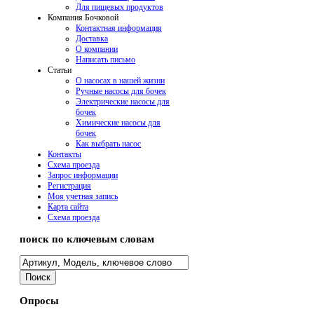
Для пищевых продуктов
Компания Бочковой
Контактная информация
Доставка
О компании
Написать письмо
Cтатьи
О насосах в нашей жизни
Ручные насосы для бочек
Электрические насосы для
бочек
Химические насосы для
бочек
Как выбрать насос
Контакты
Схема проезда
Запрос информации
Регистрация
Моя учетная запись
Карта сайта
Схема проезда
поиск по ключевым словам
Опросы