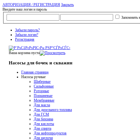
АВТОРИЗАЦИЯ / РЕГИСТРАЦИЯ
Закрыть
Введите ваш логин и пароль
Запомнить 
Забыли пароль?
Забыли логин?
Регистрация
Ваша корзина пуста
Насосы для бочек и скважин
Главная страница
Насосы ручные
Шиберные
Сильфонные
Роторные
Поршневые
Мембранные
Для масла
Для дизельного топлива
Для ГСМ
Для бензина
Для кислоты
Для спирта
Для нефтепродуктов
Для щелочи