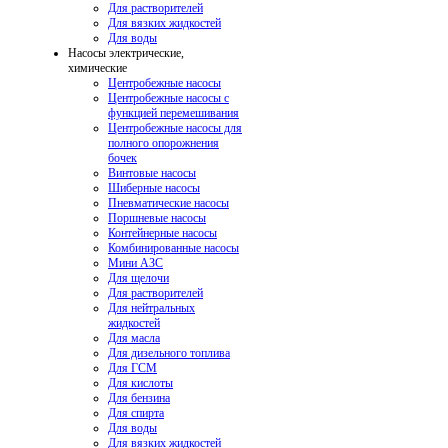
Для растворителей
Для вязких жидкостей
Для воды
Насосы электрические,
химические
Центробежные насосы
Центробежные насосы с
функцией перемешивания
Центробежные насосы для
полного опорожнения
бочек
Винтовые насосы
Шиберные насосы
Пневматические насосы
Поршневые насосы
Контейнерные насосы
Комбинированные насосы
Мини АЗС
Для щелочи
Для растворителей
Для нейтральных
жидкостей
Для масла
Для дизельного топлива
Для ГСМ
Для кислоты
Для бензина
Для спирта
Для воды
Для вязких жидкостей