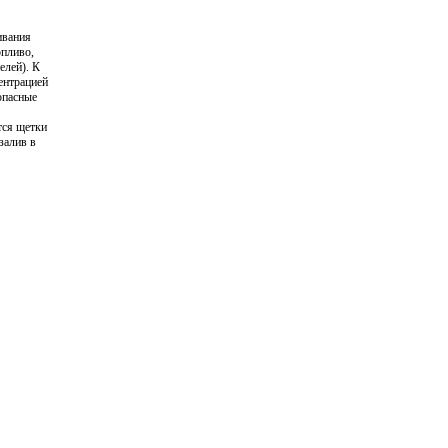
ивания
опливо,
елей). К
ентрацией
опасные
тся щетки
залив в