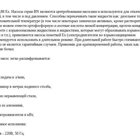
,88 Ex. Насосы серии BN являются центробежными насосами и используются для откач
, в том числе и под давлением. Способны перекачивать такие жидкости как: дизельное т
ложительной температуре (в том числе некоторых химически автивных, кроме растворит
м можем отнести ортофосфорную и азотные кислоты низкой концентрации, щелочи конц
боте с взрывоопасными жидкостями и жидкостями, которые могут образовывать взрыво
н и т.п.), применяются насосы пометкой Ex (электродвигателем во взрывозащищенном
омендуется использовать в длительном режиме. При длительной работе быстро стачиваю
то не является гарантийным случаем. Применим для кратковременной работы, таких как 
ие бочки.
насос легко расшифровывается:
 подача в л/мин,
напор в метрах водяного столба,
, из нержавеющей стали,
ер из алюминия,
ектрожвигателя в кВт,
нное исполнение.
 - 220В, 50 Гц.