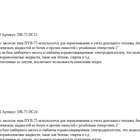
2
Артикул:
DB-75 DC12
 с насосом типа DYB-75 используется для перекачивания и учета дизельного топлива, бе
невязких жидкостей из бочек и прочих емкостей с резьбовым отверстием 2``.
я на базе шиберного насоса и снабжена взрывозащищенным электродвигателем, что позв
взрывоопасные жидкости, такие как бензин, спирты и т.д..
отовленные из латуни, исключают возможность появления искры.
4
Артикул:
DB-75 DC24
 с насосом типа DYB-75 используется для перекачивания и учета дизельного топлива, бе
невязких жидкостей из бочек и прочих емкостей с резьбовым отверстием 2``.
на базе шиберного насоса и снабжена взрывозащищенным электродвигателем, что позвол
взрывоопасные жидкости, такие как бензин, спирты и т.д..
отовленные из латуни, исключают возможность появления искры.