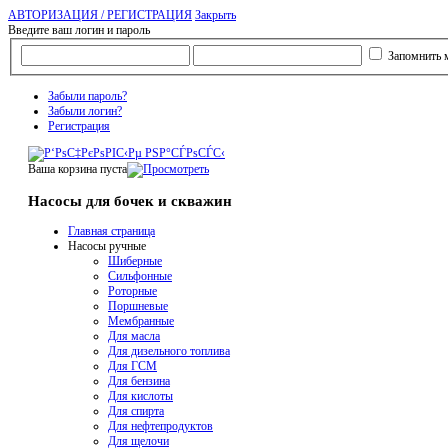
АВТОРИЗАЦИЯ / РЕГИСТРАЦИЯ
Закрыть
Введите ваш логин и пароль
Запомнить 
Забыли пароль?
Забыли логин?
Регистрация
Ваша корзина пуста
Насосы для бочек и скважин
Главная страница
Насосы ручные
Шиберные
Сильфонные
Роторные
Поршневые
Мембранные
Для масла
Для дизельного топлива
Для ГСМ
Для бензина
Для кислоты
Для спирта
Для нефтепродуктов
Для щелочи