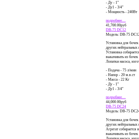
- Ду - 1"
- Ду1 - 3/4"
- Мощность - 240Вт
подробнее....
41,700.00руб
DB-75 DC12
Модель:
DB-75 DC1
Установка для бочек
других нейтральных 
Установка собираетс
выкачивать из бочек 
Лопатки насоса, изг
- Подача - 75 л/мин
- Напор - 20 м.в.ст
- Масса - 22 Кг
- Ду - 1"
- Ду1 - 3/4"
подробнее....
44,000.00руб
DB-75 DC24
Модель:
DB-75 DC2
Установка для бочек
других нейтральных 
Агрегат собирается 
выкачивать из бочек 
Лопатки насоса, изг