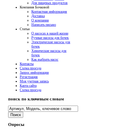
Для пищевых продуктов
Компания Бочковой
Контактная информация
Доставка
О компании
Написать письмо
Cтатьи
О насосах в нашей жизни
Ручные насосы для бочек
Электрические насосы для
бочек
Химические насосы для
бочек
Как выбрать насос
Контакты
Схема проезда
Запрос информации
Регистрация
Моя учетная запись
Карта сайта
Схема проезда
поиск по ключевым словам
Опросы