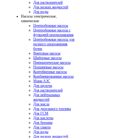
Для растворителей
Для вязких жидкостей
Для воды
Насосы электрические,
химические
Центробежные насосы
Центробежные насосы с
функцией перемешивания
Центробежные насосы для
полного опорожнения
бочек
Винтовые насосы
Шиберные насосы
Пневматические насосы
Поршневые насосы
Контейнерные насосы
Комбинированные насосы
Мини АЗС
Для щелочи
Для растворителей
Для нейтральных
жидкостей
Для масла
Для дизельного топлива
Для ГСМ
Для кислоты
Для бензина
Для спирта
Для воды
Для вязких жидкостей