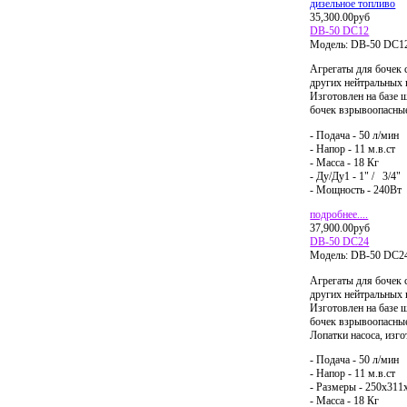
дизельное топливо
35,300.00руб
DB-50 DC12
Модель:
DB-50 DC1
Агрегаты для бочек 
других нейтральных 
Изготовлен на базе 
бочек взрывоопасные
- Подача - 50 л/мин
- Напор - 11 м.в.ст
- Масса - 18 Кг
- Ду/Ду1 - 1" / 3/4"
- Мощность - 240Вт
подробнее....
37,900.00руб
DB-50 DC24
Модель:
DB-50 DC2
Агрегаты для бочек 
других нейтральных 
Изготовлен на базе 
бочек взрывоопасные 
Лопатки насоса, изг
- Подача - 50 л/мин
- Напор - 11 м.в.ст
- Размеры - 250х311
- Масса - 18 Кг