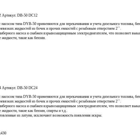
2
Артикул:
DB-50 DC12
с насосом типа DYB-50 применяются для перекачивания и учета дизельного топлива, бен
невязких жидкостей из бочек и прочих емкостей с резьбовым отверстием 2``.
шиберного насоса и снабжен взрывозащищенным электродвигателем, что позволяет выка
 жидкости, такие как бензин.
4
Артикул:
DB-50 DC24
с насосом типа DYB-50 применяются для перекачивания и учета дизельного топлива, бен
невязких жидкостей из бочек и прочих емкостей с резьбовым отверстием 2``.
шиберного насоса и снабжен взрывозащищенным электродвигателем, что позволяет выка
жидкости, такие как бензин, спирты и т.д..
отовленные из латуни, исключают возможность появления искры.
х430