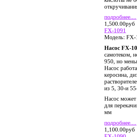
откручивания
подробнее....
1,500.00руб
FX-1091
Модель:
FX-
Насос
FX
-10
самотеком, н
950, но мень
Насос работа
керосина, ди
растворителе
из 5, 30-и 5
Насос может 
для перекачи
мм
подробнее....
1,100.00руб
FX-1090