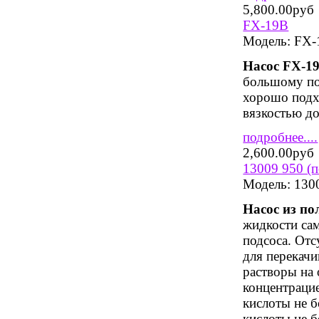
5,800.00руб
FX-19B
Модель:
FX-
Насос FX-1
большому по
хорошо подхо
вязкостью до
подробнее....
2,600.00руб
13009 950 (
Модель:
130
Насос из по
жидкости сам
подсоса. Отс
для перекачи
растворы на
концентрацие
кислоты не 
кислоты не 