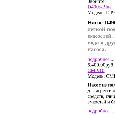
Звоните
D490s-Blue
Модель:
D49
Насос D49
легкой по
емкостей.
вода и др
насоса.
подробнее....
6,400.00руб
CMP/10
Модель:
CMP
Насос из п
для агрессив
средств, гли
емкостей и б
подробнее....