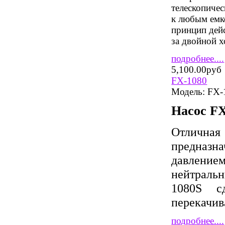
телескопиче
к любым емк
принцип дейс
за двойной х
подробнее....
5,100.00руб
FX-1080
Модель:
FX-
Насос
F
Отличная
предназ
давлением
нейтральн
1080S с
перекачив
подробнее....