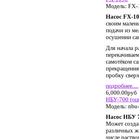
Модель:
FX-
Насос
FX
-1
своим мален
подачи из ме
осушении сан
Для начала р
перекачиваем
самотёком са
прекращения
пробку сверх
подробнее....
6,000.00руб
НБУ-700 (оц
Модель:
nbu-
Насос НБУ 
Может создав
различных ж
числе раство