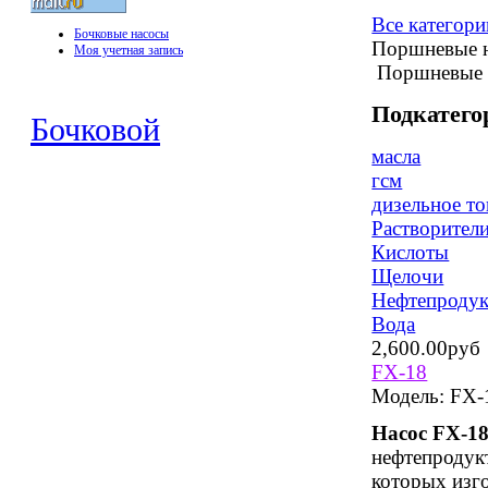
Все категори
Бочковые насосы
Поршневые 
Моя учетная запись
Поршневые 
Подкатего
Бочковой
масла
гсм
дизельное т
Растворител
Кислоты
Щелочи
Нефтепроду
Вода
2,600.00руб
FX-18
Модель:
FX-
Насос FX-1
нефтепродукт
которых изго