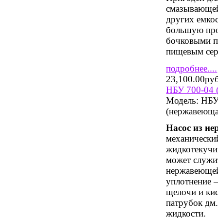
смазывающей 
других емко
большую про
бочковыми п
пищевым сер
подробнее....
23,100.00ру
НБУ 700-04 
Модель:
НБУ 
(нержавеюща
Насос из н
механический
жидкотекучих
может служит
нержавеющей
уплотнение –
щелочи и ки
патрубок дм.
жидкости.