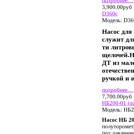
подробнее....
3,900.00руб
D360c
Модель:
D36
Насос для
служит дл
ти литров
щелочей.
Н
ДТ из мал
отечествен
ручкой и 
подробнее....
7,700.00руб
НБ200-01 (оц
Модель:
НБ20
Насос НБ 20
полуторомет
под давлени