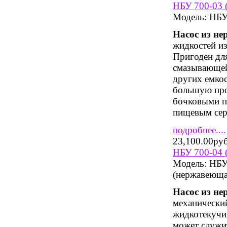
НБУ 700-03 
Модель:
НБУ 
Насос из н
жидкостей из
Пригоден дл
смазывающей 
других емко
большую про
бочковыми п
пищевым сер
подробнее....
23,100.00ру
НБУ 700-04 
Модель:
НБУ 
(нержавеюща
Насос из н
механический
жидкотекучих
может служит