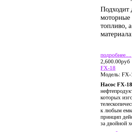
Подходит 
моторные 
топливо, 
материала
подробнее....
2,600.00руб
FX-18
Модель:
FX-
Насос FX-1
нефтепродукт
которых изго
телескопиче
к любым емк
принцип дейс
за двойной х