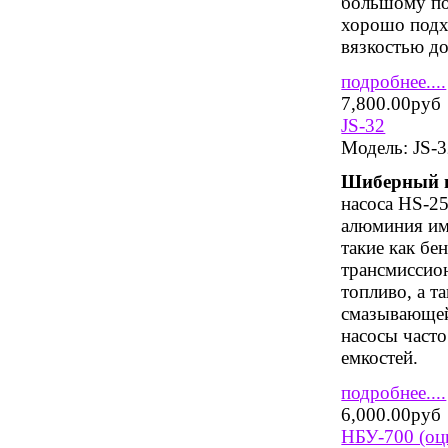
большому по
хорошо подхо
вязкостью до
подробнее....
7,800.00руб
JS-32
Модель:
JS-
Шиберный н
насоса НS-25
алюминия им
такие как бе
трансмиссио
топливо, а 
смазывающей
насосы часто
емкостей.
подробнее....
6,000.00руб
НБУ-700 (оц