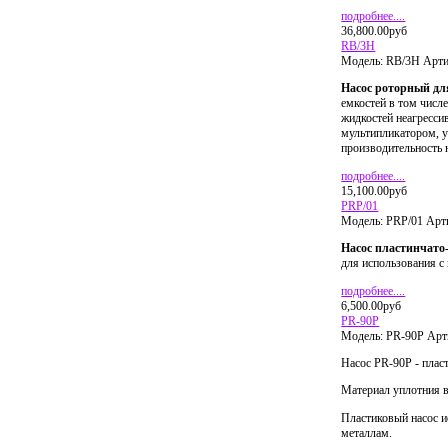
подробнее....
36,800.00руб
RB/3H
Модель:
RB/3H
Арти
Насос роторный дл
емкостей в том числе
жидкостей неагресси
мультипликатором, у
производительность 
подробнее....
15,100.00руб
PRP/01
Модель:
PRP/01
Арт
Насос пластинчат
для использования с
подробнее....
6,500.00руб
PR-90P
Модель:
PR-90P
Арт
Насос PR-90P - плас
Материал уплотния в
Пластиковый насос и
металлам.