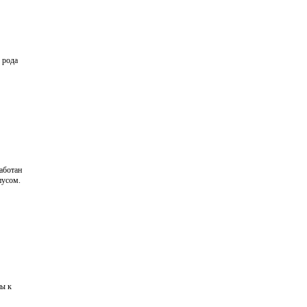
 рода
работан
пусом.
ны к