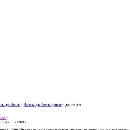
осы для бочек
>
Насосы для бочек ручные
> для спирта
илен)
ртикул:
13009-950