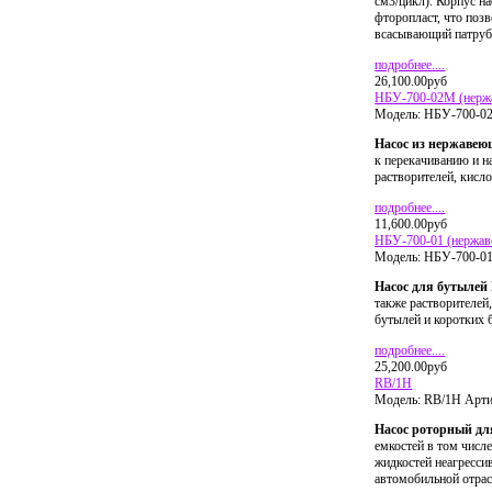
см3/цикл). Корпус н
фторопласт, что поз
всасывающий патрубо
подробнее....
26,100.00руб
НБУ-700-02М (нерж
Модель:
НБУ-700-
Насос из нержавею
к перекачиванию и н
растворителей, кисл
подробнее....
11,600.00руб
НБУ-700-01 (нержав
Модель:
НБУ-700-0
Насос для бутылей
также растворителей
бутылей и коротких 
подробнее....
25,200.00руб
RB/1H
Модель:
RB/1H
Арти
Насос роторный дл
емкостей в том числе
жидкостей неагресси
автомобильной отрас