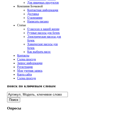
Для пищевых продуктов
Компания Бочковой
Контактная информация
Доставка
О компании
Написать письмо
Cтатьи
О насосах в нашей жизни
Ручные насосы для бочек
Электрические насосы для
бочек
Химические насосы для
бочек
Как выбрать насос
Контакты
Схема проезда
Запрос информации
Регистрация
Моя учетная запись
Карта сайта
Схема проезда
поиск по ключевым словам
Опросы