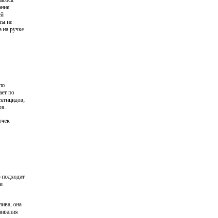
асоса.
ания
ей
ты не
 на ручке
по
ает по
ектицидов,
ов.
очек
о подходит
и
лива, она
чивания