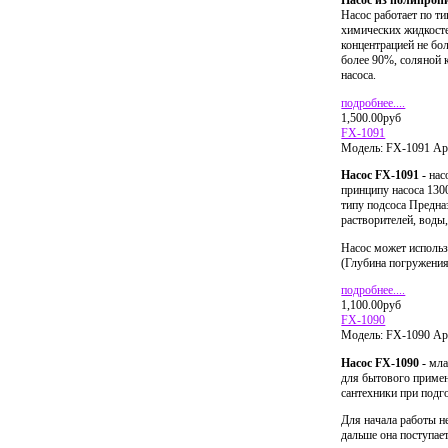
Насос из полипропи
Насос работает по ти
химических жидкосте
концентрацией не бо
более 90%, соляной 
насоса.
подробнее....
1,500.00руб
FX-1091
Модель:
FX-1091
Ар
Насос
FX
-1091 -
насо
принципу насоса 130
типу подсоса Предна
растворителей, воды,
Насос может использо
(Глубина погружения
подробнее....
1,100.00руб
FX-1090
Модель:
FX-1090
Ар
Насос
FX
-1090 -
мла
для бытового примен
сантехники при подго
Для начала работы н
дальше она поступае