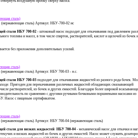
 отвернуть воздушную пробку сверху насоса.
еющая сталь)
 (нержавеющая сталь)
Артикул:
НБУ-700-02 нс
щей стали НБУ 700-02 -
штоковый насос подходит для откачивания под давлением раз
ьного топлива и масел, в том числе спиртов, растворителей, кислот и щелочей из бочек 
вается без приложения дополнительных усилий.
еющая сталь)
 (нержавеющая сталь)
Артикул:
НБУ 700-03 - н.с.
щей стали НБУ 700-03
подходит для откачивания жидкостей из разного рода бочек. М
 выходе. Пригоден для перекачивания различных жидкостей обладающих смазывающей
 числе растворителей, из бочек и других емкостей. Благодаря более широкой всасывающ
зводительность по сравнению с другими ручными бочковыми поршневыми насосами из
БУ. Насос с пищевым сертификатом.
еющая сталь)
 (нержавеющая сталь)
Артикул:
НБУ 700-04 (нержавеющая сталь)
щей стали для вязких жидкостей НБУ 700-04
- механический насос для откачки и на
текучих и вязких жидкостей из бочек и других емкостей. Насос может служить дозаторо