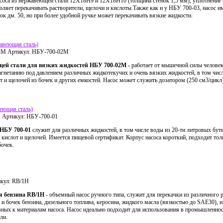
асоса из нержавеющей стали 12Х18Н9 и 12Х18Н10 (толщина стенок 1,5 мм), уплотнение 
воляет перекачивать растворители, щелочи и кислоты.Также как и у НБУ 700-03, насос и
к дм. 50, но при более удобной ручке может перекачивать вязкие жидкости.
авеющая сталь)
02М
Артикул:
НБУ-700-02М
щей стали для вязких жидкостей НБУ 700-02М -
работает от мышечной силы человек
агнетанию под давлением различных жидкотекучих и очень вязких жидкостей, в том чис
от и щелочей из бочек и других емкостей. Насос может служить дозатором (250 см3/цикл
еющая сталь)
1
Артикул:
НБУ-700-01
 НБУ 700-01
служит для различных жидкостей, в том числе воды из 20-ти литровых буты
, кислот и щелочей. Имеется пищевой сертификат. Корпус насоса короткий, подходит тол
бочек.
кул:
RB/1H
я бензина
RB
/1
H
- объемный насос ручного типа, служит для перекачки из различного 
 и бочек бензина, дизельного топлива, керосина, жидкого масла (вязкостью до SAE30), и
вных к материалам насоса. Насос
идеально подходит для использования в промышленнос
ли.