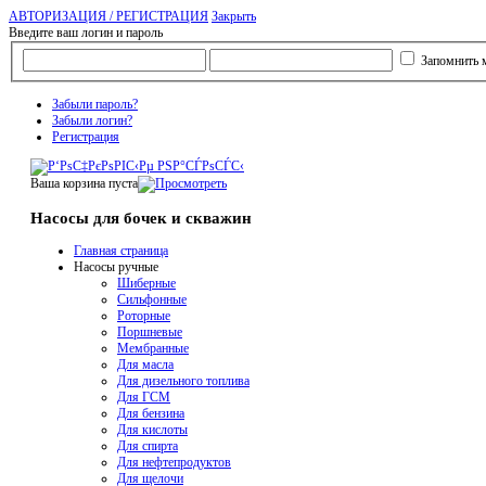
АВТОРИЗАЦИЯ / РЕГИСТРАЦИЯ
Закрыть
Введите ваш логин и пароль
Запомнить 
Забыли пароль?
Забыли логин?
Регистрация
Ваша корзина пуста
Насосы для бочек и скважин
Главная страница
Насосы ручные
Шиберные
Сильфонные
Роторные
Поршневые
Мембранные
Для масла
Для дизельного топлива
Для ГСМ
Для бензина
Для кислоты
Для спирта
Для нефтепродуктов
Для щелочи