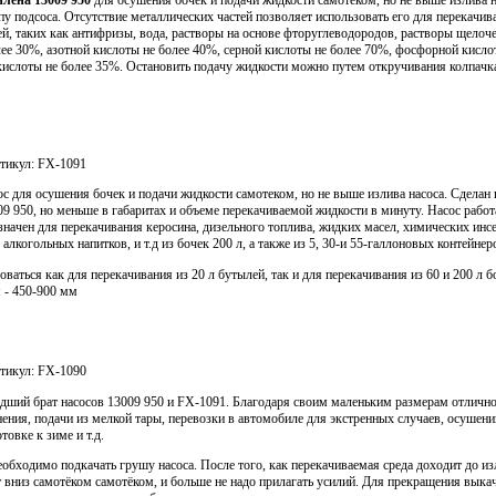
лена 13009 950
для осушения бочек и подачи жидкости самотеком, но не выше излива н
пу подсоса. Отсутствие металлических частей позволяет использовать его для перекачив
й, таких как антифризы, вода, растворы на основе фторуглеводородов, растворы щелоч
лее 30%, азотной кислоты не более 40%, серной кислоты не более 70%, фосфорной кисло
кислоты не более 35%. Остановить подачу жидкости можно путем откручивания колпачка
тикул:
FX-1091
с для осушения бочек и подачи жидкости самотеком, но не выше излива насоса. Сделан 
09 950, но меньше в габаритах и объеме перекачиваемой жидкости в минуту. Насос работ
значен для перекачивания керосина, дизельного топлива, жидких масел, химических инс
 алкогольных напитков, и т.д из бочек 200 л, а также из 5, 30-и 55-галлоновых контейнер
ваться как для перекачивания из 20 л бутылей, так и для перекачивания из 60 и 200 л б
 - 450-900 мм
тикул:
FX-1090
дший брат насосов 13009 950 и FX-1091. Благодаря своим маленьким размерам отличн
ения, подачи из мелкой тары, перевозки в автомобиле для экстренных случаев, осушени
товке к зиме и т.д.
еобходимо подкачать грушу насоса. После того, как перекачиваемая среда доходит до из
т вниз самотёком самотёком, и больше не надо прилагать усилий. Для прекращения выка