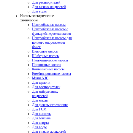
Для растворителей
Для вязких жидкостей
Для воды
Насосы электрические,
химические
Центробежные насосы
Центробежные насосы с
функцией перемешивания
Центробежные насосы для
полного опорожнения
бочек
Винтовые насосы
Шиберные насосы
Пневматические насосы
Поршневые насосы
Контейнерные насосы
Комбинированные насосы
Мини АЗС
Для щелочи
Для растворителей
Для нейтральных
жидкостей
Для масла
Для дизельного топлива
Для ГСМ
Для кислоты
Для бензина
Для спирта
Для воды
Для вязких жидкостей