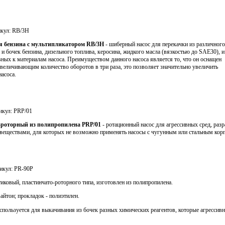
кул:
RB/3H
я бензина с мультипликатором
RB
/3
H
- шиберный насос для перекачки из различного
 и бочек бензина, дизельного топлива, керосина, жидкого масла (вязкостью до SAE30), и
вных к материалам насоса. Преимуществом данного насоса является то, что он оснащен
величивающим количество оборотов в три раза, это позволяет значительно увеличить
насоса.
икул:
PRP/01
о-роторный из полипропилена
PRP
/01
- ротационный насос для агрессивных сред, раз
 веществами, для которых не возможно применять насосы с чугунным или стальным кор
икул:
PR-90P
тиковый, пластинчато-роторного типа, изготовлен из полипропилена.
айтон; прокладок - полиэтилен.
спользуется для выкачивания из бочек разных химических реагентов, которые агрессив