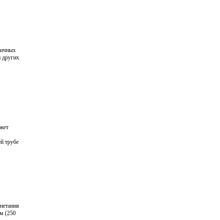
личных
и других
ожет
ей трубе
гнетания
м (250