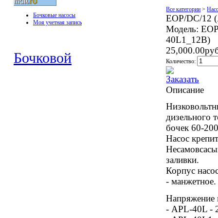
Все категории
>
Нас
Бочковые насосы
EOP/DC/12 
Моя учетная запись
Модель:
EOP
40L1_12В)
25,000.00ру
Бочковой
Количество:
Описание
Низковольтны
дизельного 
бочек 60-20
Насос крепит
Несамовсасы
заливки.
Корпус насос
- манжетное.
Напряжение 
- APL-40L - 