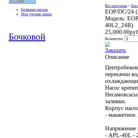
Все категории
>
Нас
Бочковые насосы
EOP/DC/24 
Моя учетная запись
Модель:
EOP
40L2_24В)
25,000.00ру
Бочковой
Количество:
Описание
Центробежны
перекачки во
охлаждающих
Насос крепит
Несамовсасы
заливки.
Корпус насос
- манжетное.
Напряжение 
- APL-40L - 