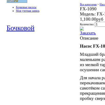
Все категории
>
Нас
Бочковые насосы
FX-1090
Моя учетная запись
Модель:
FX-
1,100.00руб
Количество:
Бочковой
Описание
Насос
FX
-1
Младший бра
маленьким р
из мелкой та
осушении сан
Для начала р
перекачиваем
самотёком са
прекращения
пробку сверх