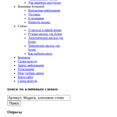
Для пищевых продуктов
Компания Бочковой
Контактная информация
Доставка
О компании
Написать письмо
Cтатьи
О насосах в нашей жизни
Ручные насосы для бочек
Электрические насосы для
бочек
Химические насосы для
бочек
Как выбрать насос
Контакты
Схема проезда
Запрос информации
Регистрация
Моя учетная запись
Карта сайта
Схема проезда
поиск по ключевым словам
Опросы