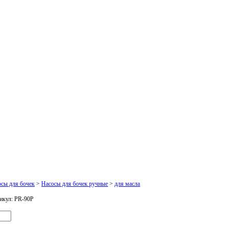
осы для бочек
>
Насосы для бочек ручные
>
для масла
икул:
PR-90P