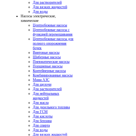
Для растворителей
Для вязких жидкостей
Для воды
Насосы электрические,
химические
Центробежные насосы
Центробежные насосы с
функцией перемешивания
Центробежные насосы для
полного опорожнения
бочек
Винтовые насосы
Шиберные насосы
Пневматические насосы
Поршневые насосы
Контейнерные насосы
Комбинированные насосы
Мини АЗС
Для щелочи
Для растворителей
Для нейтральных
жидкостей
Для масла
Для дизельного топлива
Для ГСМ
Для кислоты
Для бензина
Для спирта
Для воды
Для вязких жидкостей