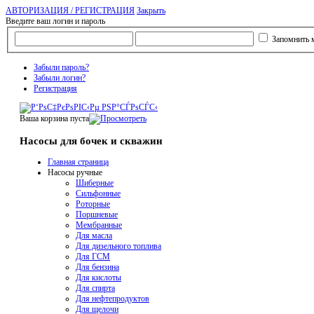
АВТОРИЗАЦИЯ / РЕГИСТРАЦИЯ
Закрыть
Введите ваш логин и пароль
Запомнить 
Забыли пароль?
Забыли логин?
Регистрация
Ваша корзина пуста
Насосы для бочек и скважин
Главная страница
Насосы ручные
Шиберные
Сильфонные
Роторные
Поршневые
Мембранные
Для масла
Для дизельного топлива
Для ГСМ
Для бензина
Для кислоты
Для спирта
Для нефтепродуктов
Для щелочи