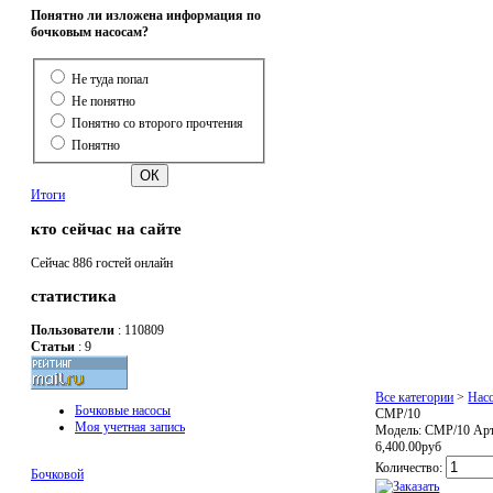
Понятно ли изложена информация по
бочковым насосам?
Не туда попал
Не понятно
Понятно со второго прочтения
Понятно
Итоги
кто сейчас на сайте
Сейчас 886 гостей онлайн
статистика
Пользователи
: 110809
Статьи
: 9
Все категории
>
Нас
Бочковые насосы
CMP/10
Моя учетная запись
Модель:
CMP/10
Арт
6,400.00руб
Количество:
Бочковой