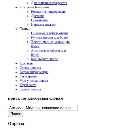
Для пищевых продуктов
Компания Бочковой
Контактная информация
Доставка
О компании
Написать письмо
Cтатьи
О насосах в нашей жизни
Ручные насосы для бочек
Электрические насосы для
бочек
Химические насосы для
бочек
Как выбрать насос
Контакты
Схема проезда
Запрос информации
Регистрация
Моя учетная запись
Карта сайта
Схема проезда
поиск по ключевым словам
Опросы