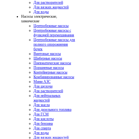
Для растворителей
Для вязких жидкостей
Для воды
Насосы электрические,
химические
Центробежные насосы
Центробежные насосы с
функцией перемешивания
Центробежные насосы для
полного опорожнения
бочек
Винтовые насосы
Шиберные насосы
Пневматические насосы
Поршневые насосы
Контейнерные насосы
Комбинированные насосы
Мини АЗС
Для щелочи
Для растворителей
Для нейтральных
жидкостей
Для масла
Для дизельного топлива
Для ГСМ
Для кислоты
Для бензина
Для спирта
Для воды
Для вязких жидкостей