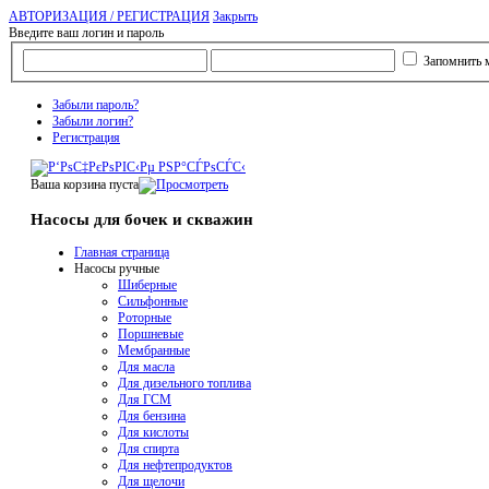
АВТОРИЗАЦИЯ / РЕГИСТРАЦИЯ
Закрыть
Введите ваш логин и пароль
Запомнить 
Забыли пароль?
Забыли логин?
Регистрация
Ваша корзина пуста
Насосы для бочек и скважин
Главная страница
Насосы ручные
Шиберные
Сильфонные
Роторные
Поршневые
Мембранные
Для масла
Для дизельного топлива
Для ГСМ
Для бензина
Для кислоты
Для спирта
Для нефтепродуктов
Для щелочи