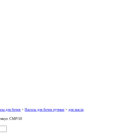
осы для бочек
>
Насосы для бочек ручные
>
для масла
икул:
CMP/10