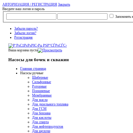
АВТОРИЗАЦИЯ / РЕГИСТРАЦИЯ
Закрыть
Введите ваш логин и пароль
Запомнить 
Забыли пароль?
Забыли логин?
Регистрация
Ваша корзина пуста
Насосы для бочек и скважин
Главная страница
Насосы ручные
Шиберные
Сильфонные
Роторные
Поршневые
Мембранные
Для масла
Для дизельного топлива
Для ГСМ
Для бензина
Для кислоты
Для спирта
Для нефтепродуктов
Для щелочи