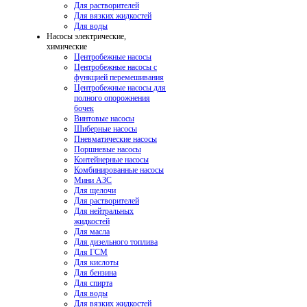
Для растворителей
Для вязких жидкостей
Для воды
Насосы электрические,
химические
Центробежные насосы
Центробежные насосы с
функцией перемешивания
Центробежные насосы для
полного опорожнения
бочек
Винтовые насосы
Шиберные насосы
Пневматические насосы
Поршневые насосы
Контейнерные насосы
Комбинированные насосы
Мини АЗС
Для щелочи
Для растворителей
Для нейтральных
жидкостей
Для масла
Для дизельного топлива
Для ГСМ
Для кислоты
Для бензина
Для спирта
Для воды
Для вязких жидкостей