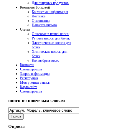
Для пищевых продуктов
Компания Бочковой
Контактная информация
Доставка
О компании
Написать письмо
Cтатьи
О насосах в нашей жизни
Ручные насосы для бочек
Электрические насосы для
бочек
Химические насосы для
бочек
Как выбрать насос
Контакты
Схема проезда
Запрос информации
Регистрация
Моя учетная запись
Карта сайта
Схема проезда
поиск по ключевым словам
Опросы