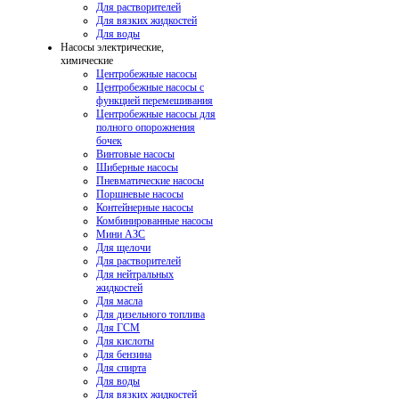
Для растворителей
Для вязких жидкостей
Для воды
Насосы электрические,
химические
Центробежные насосы
Центробежные насосы с
функцией перемешивания
Центробежные насосы для
полного опорожнения
бочек
Винтовые насосы
Шиберные насосы
Пневматические насосы
Поршневые насосы
Контейнерные насосы
Комбинированные насосы
Мини АЗС
Для щелочи
Для растворителей
Для нейтральных
жидкостей
Для масла
Для дизельного топлива
Для ГСМ
Для кислоты
Для бензина
Для спирта
Для воды
Для вязких жидкостей