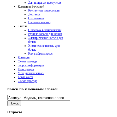
Для пищевых продуктов
Компания Бочковой
Контактная информация
Доставка
О компании
Написать письмо
Cтатьи
О насосах в нашей жизни
Ручные насосы для бочек
Электрические насосы для
бочек
Химические насосы для
бочек
Как выбрать насос
Контакты
Схема проезда
Запрос информации
Регистрация
Моя учетная запись
Карта сайта
Схема проезда
поиск по ключевым словам
Опросы