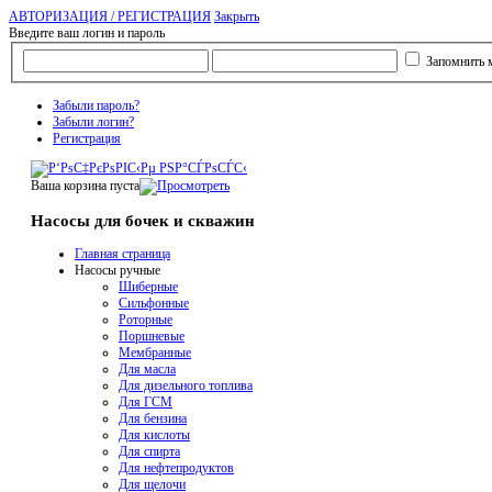
АВТОРИЗАЦИЯ / РЕГИСТРАЦИЯ
Закрыть
Введите ваш логин и пароль
Запомнить 
Забыли пароль?
Забыли логин?
Регистрация
Ваша корзина пуста
Насосы для бочек и скважин
Главная страница
Насосы ручные
Шиберные
Сильфонные
Роторные
Поршневые
Мембранные
Для масла
Для дизельного топлива
Для ГСМ
Для бензина
Для кислоты
Для спирта
Для нефтепродуктов
Для щелочи