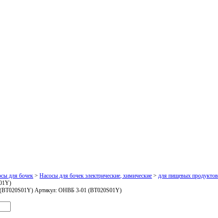
осы для бочек
>
Насосы для бочек электрические, химические
>
для пищевых продукто
01Y)
 (BT020S01Y)
Артикул:
ОНВБ 3-01 (BT020S01Y)