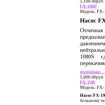
5,100.00руб
FX-1080
Модель:
FX-
Насос
F
Отличная
предназ
давлением
нейтральн
1080S с
перекачив
подробнее....
5,800.00руб
FX-19B
Модель:
FX-
Насос FX-1
большому по