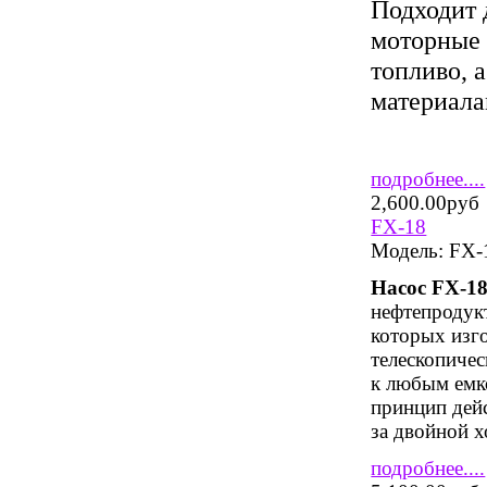
Подходит 
моторные 
топливо, 
материала
подробнее....
2,600.00руб
FX-18
Модель:
FX-
Насос FX-1
нефтепродукт
которых изго
телескопиче
к любым емк
принцип дейс
за двойной х
подробнее....