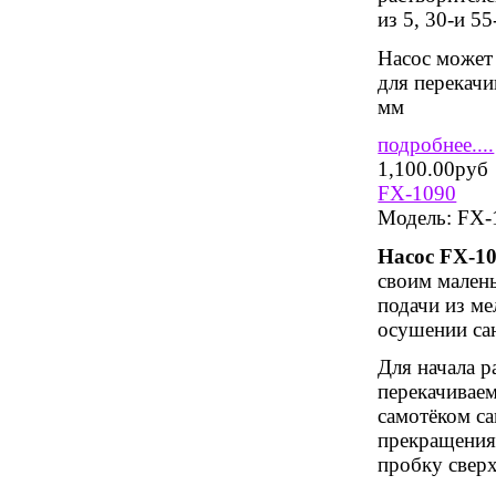
из 5, 30-и 5
Насос может 
для перекачи
мм
подробнее....
1,100.00руб
FX-1090
Модель:
FX-
Насос
FX
-1
своим мален
подачи из ме
осушении сан
Для начала р
перекачиваем
самотёком са
прекращения
пробку сверх