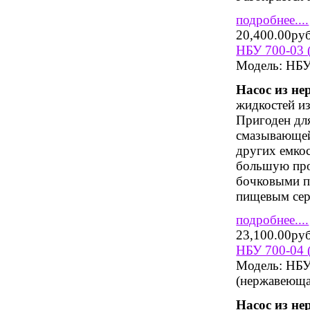
подробнее....
20,400.00ру
НБУ 700-03 
Модель:
НБУ 
Насос из н
жидкостей из
Пригоден дл
смазывающей 
других емко
большую про
бочковыми п
пищевым сер
подробнее....
23,100.00ру
НБУ 700-04 
Модель:
НБУ 
(нержавеюща
Насос из н