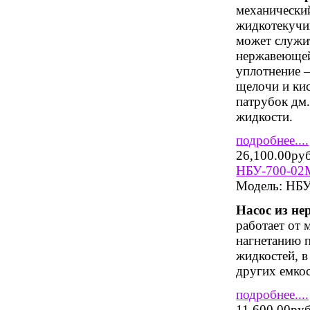
механический
жидкотекучих
может служит
нержавеющей
уплотнение –
щелочи и ки
патрубок дм.
жидкости.
подробнее....
26,100.00ру
НБУ-700-02М
Модель:
НБУ
Насос из не
работает от 
нагнетанию 
жидкостей, в
других емкос
подробнее....
11,600.00ру