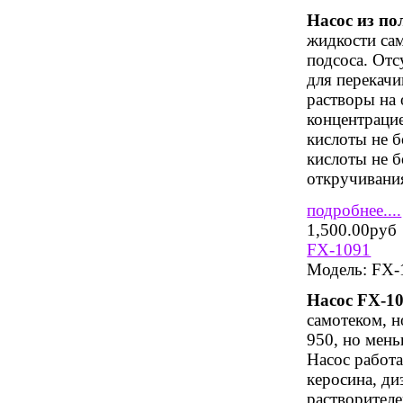
Насос из по
жидкости сам
подсоса. Отс
для перекачи
растворы на
концентрацие
кислоты не 
кислоты не 
откручивания
подробнее....
1,500.00руб
FX-1091
Модель:
FX-
Насос
FX
-10
самотеком, н
950, но мень
Насос работа
керосина, ди
растворителе