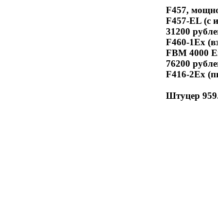
F457, мощно
F457-EL (с 
31200 рубле
F460-1Ex (в
FBM 4000 Ex
76200 рубле
F416-2Ex (п
Штуцер 959