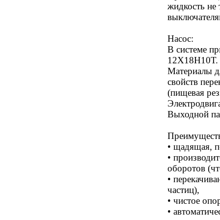
жидкость не
выключател
Насос:
В системе п
12Х18Н10Т
Материалы д
свойств пер
(пищевая рез
Электродвиг
Выходной па
Преимуществ
• щадящая, п
• производи
оборотов (чт
• перекачива
частиц),
• чистое опо
• автоматиче