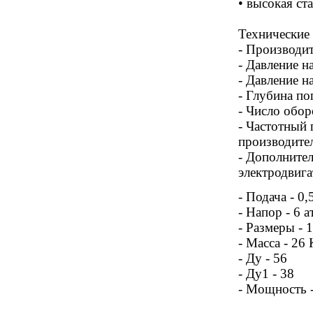
• высокая ст
Технические 
- Производит
- Давление на
- Давление н
- Глубина по
- Число обор
- Частотный 
производите
- Дополните
электродвига
- Подача - 0,
- Напор - 6 а
- Размеры -
- Масса - 26 
- Ду - 56
- Ду1 - 38
- Мощность -