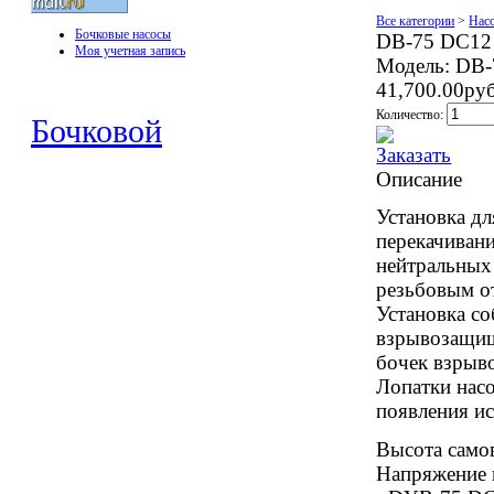
Все категории
>
Нас
Бочковые насосы
DB-75 DC12
Моя учетная запись
Модель:
DB-
41,700.00ру
Количество:
Бочковой
Описание
Установка дл
перекачивани
нейтральных 
резьбовым от
Установка со
взрывозащищ
бочек взрыво
Лопатки насо
появления и
Высота самов
Напряжение 