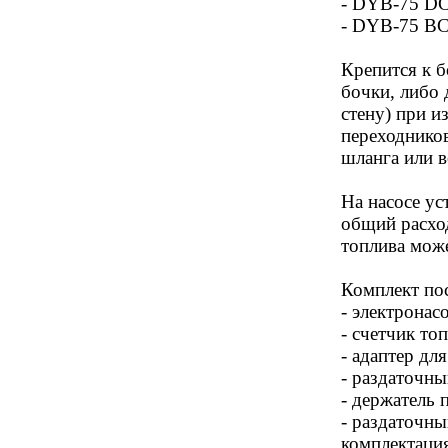
- DYB-75 DC
- DYB-75 ВС
Крепится к 
бочки, либо 
стену) при 
переходнико
шланга или 
На насосе ус
общий расход
топлива мож
Комплект по
- электронас
- счетчик то
- адаптер дл
- раздаточны
- держатель 
- раздаточн
комплектаци