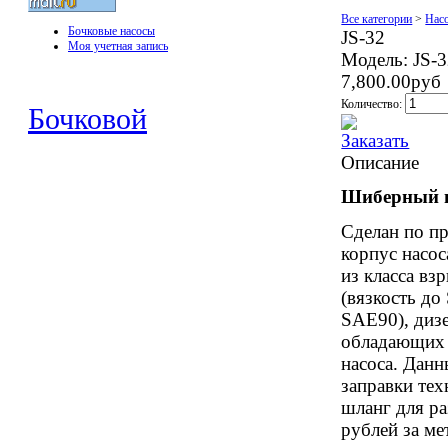
Все категории
>
Нас
Бочковые насосы
JS-32
Моя учетная запись
Модель:
JS-
7,800.00руб
Количество:
Бочковой
Описание
Шиберный н
Сделан по пр
корпус насо
из класса вз
(вязкость д
SAE90), дизе
обладающих 
насоса. Данн
заправки тех
шланг для ра
рублей за ме