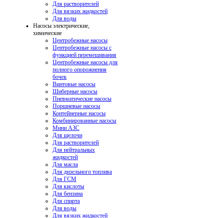
Для растворителей
Для вязких жидкостей
Для воды
Насосы электрические,
химические
Центробежные насосы
Центробежные насосы с
функцией перемешивания
Центробежные насосы для
полного опорожнения
бочек
Винтовые насосы
Шиберные насосы
Пневматические насосы
Поршневые насосы
Контейнерные насосы
Комбинированные насосы
Мини АЗС
Для щелочи
Для растворителей
Для нейтральных
жидкостей
Для масла
Для дизельного топлива
Для ГСМ
Для кислоты
Для бензина
Для спирта
Для воды
Для вязких жидкостей