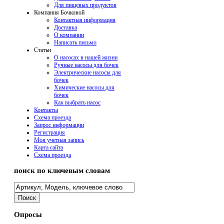
Для пищевых продуктов
Компания Бочковой
Контактная информация
Доставка
О компании
Написать письмо
Cтатьи
О насосах в нашей жизни
Ручные насосы для бочек
Электрические насосы для
бочек
Химические насосы для
бочек
Как выбрать насос
Контакты
Схема проезда
Запрос информации
Регистрация
Моя учетная запись
Карта сайта
Схема проезда
поиск по ключевым словам
Опросы