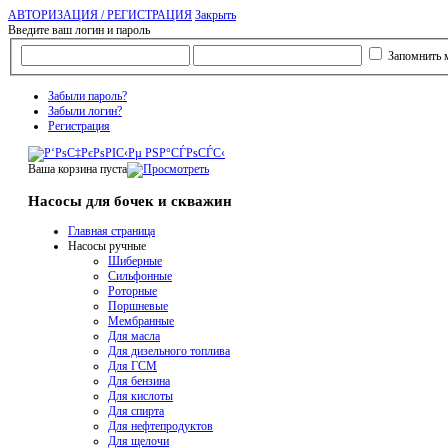
АВТОРИЗАЦИЯ / РЕГИСТРАЦИЯ
Закрыть
Введите ваш логин и пароль
Запомнить 
Забыли пароль?
Забыли логин?
Регистрация
Ваша корзина пуста
Насосы для бочек и скважин
Главная страница
Насосы ручные
Шиберные
Сильфонные
Роторные
Поршневые
Мембранные
Для масла
Для дизельного топлива
Для ГСМ
Для бензина
Для кислоты
Для спирта
Для нефтепродуктов
Для щелочи